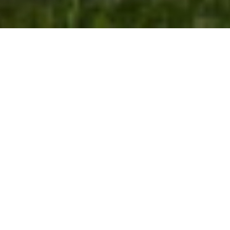
Unsere Zertifizierungen
DIN EN 1090-2 EXC.3
Die europaweit geltende DIN EN 1090-2 Exc.3